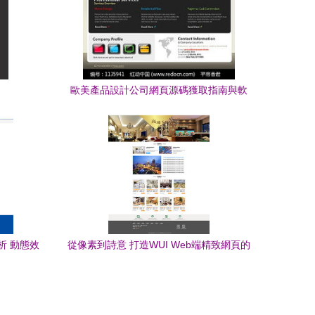
歐美產品設計公司網頁源碼獲取指南與軟
件推薦
析 動態效
從像素到詩意 打造WUI Web端精致網頁的
融合之道
設計美學