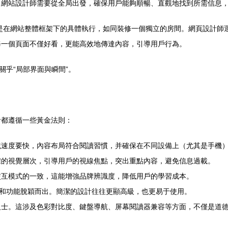
。網站設計師需要從全局出發，確保用戶能夠順暢、直觀地找到所需信息
是在網站整體框架下的具體執行，如同裝修一個獨立的房間。網頁設計師
每一個頁面不僅好看，更能高效地傳達內容，引導用戶行為。
關乎“局部界面與瞬間”。
計都遵循一些黃金法則：
載速度要快，內容布局符合閱讀習慣，并確保在不同設備上（尤其是手機
確的視覺層次，引導用戶的視線焦點，突出重點內容，避免信息過載。
交互模式的一致，這能增強品牌辨識度，降低用戶的學習成本。
容和功能脫穎而出。簡潔的設計往往更顯高級，也更易于使用。
人士。這涉及色彩對比度、鍵盤導航、屏幕閱讀器兼容等方面，不僅是道