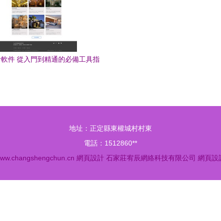
軟件 從入門到精通的必備工具指
南
地址：正定縣東權城村村東
電話：1512860**
ww.changshengchun.cn
網頁設計
石家莊宥辰網絡科技有限公司
網頁設