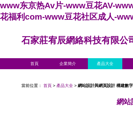
www东京热Av片-www豆花AV-ww
花福利com-www豆花社区成人-w
石家莊宥辰網絡科技有限公
首頁
企業簡介
產品大全
當前位置：
首頁
>
產品大全
>
網站設計與網頁設計 構建數
網站