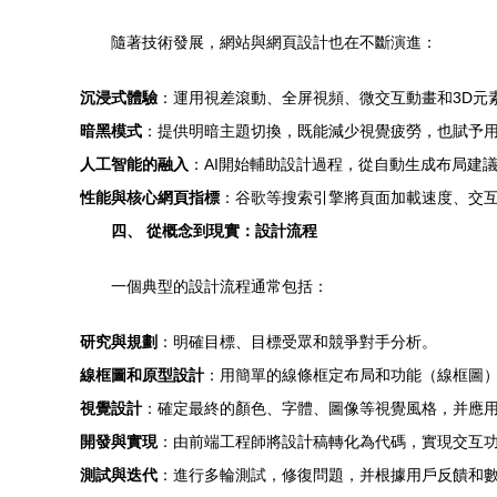
隨著技術發展，網站與網頁設計也在不斷演進：
沉浸式體驗
：運用視差滾動、全屏視頻、微交互動畫和3D元
暗黑模式
：提供明暗主題切換，既能減少視覺疲勞，也賦予用
人工智能的融入
：AI開始輔助設計過程，從自動生成布局建
性能與核心網頁指標
：谷歌等搜索引擎將頁面加載速度、交
四、 從概念到現實：設計流程
一個典型的設計流程通常包括：
研究與規劃
：明確目標、目標受眾和競爭對手分析。
線框圖和原型設計
：用簡單的線條框定布局和功能（線框圖
視覺設計
：確定最終的顏色、字體、圖像等視覺風格，并應
開發與實現
：由前端工程師將設計稿轉化為代碼，實現交互
測試與迭代
：進行多輪測試，修復問題，并根據用戶反饋和