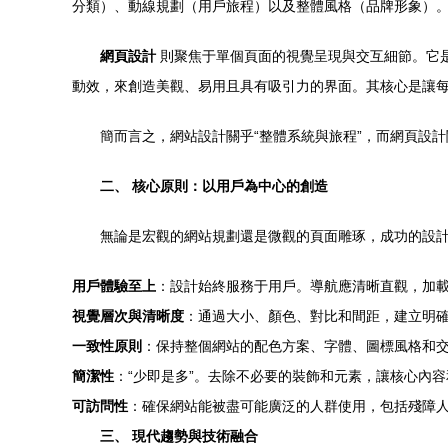
分類）、動線規劃（用戶旅程）以及整體風格（品牌形象）
網頁設計
則聚焦于單個頁面的視覺呈現與交互細節。它
動效，來創造美觀、易用且具有吸引力的界面。其核心是讓
簡而言之，網站設計關乎“整體系統與旅程”，而網頁設計
二、 核心原則：以用戶為中心的創造
無論是宏觀的網站規劃還是微觀的頁面雕琢，成功的設
用戶體驗至上
：設計始終服務于用戶。導航應清晰直觀，加
視覺層次與清晰度
：通過大小、顏色、對比和間距，建立明
一致性原則
：保持整個網站的配色方案、字體、圖標風格和
簡潔性
：“少即是多”。去除不必要的裝飾和元素，讓核心內
可訪問性
：確保網站能被盡可能廣泛的人群使用，包括殘障
三、 現代趨勢與技術融合